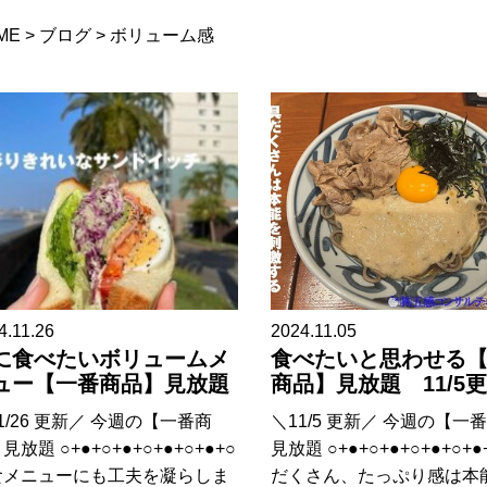
ME
>
ブログ
>
ボリューム感
4.11.26
2024.11.05
に食べたいボリュームメ
食べたいと思わせる
ュー【一番商品】見放題
商品】見放題 11/5
1/26 更新／ 今週の【一番商
＼11/5 更新／ 今週の【一
見放題 ○+●+○+●+○+●+○+●+○
見放題 ○+●+○+●+○+●+○+●
食メニューにも工夫を凝らしま
だくさん、たっぷり感は本