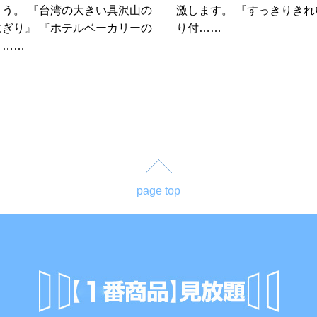
ょう。 『台湾の大きい具沢山の
激します。 『すっきりきれ
にぎり』 『ホテルベーカリーの
り付……
り……
page top