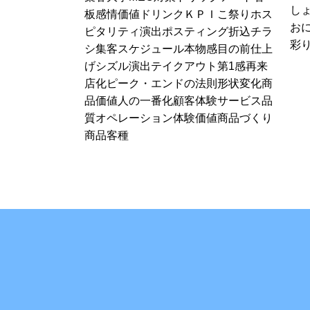
し
板
感情価値
ドリンク
ＫＰＩ
こ祭り
ホス
お
ピタリティ演出
ポスティング
折込チラ
彩
シ
集客スケジュール
本物感
目の前仕上
げ
シズル演出
テイクアウト
第1感
再来
店化
ピーク・エンドの法則
形状変化
商
品価値
人の一番化
顧客体験
サービス品
質
オペレーション
体験価値
商品づくり
商品
客種