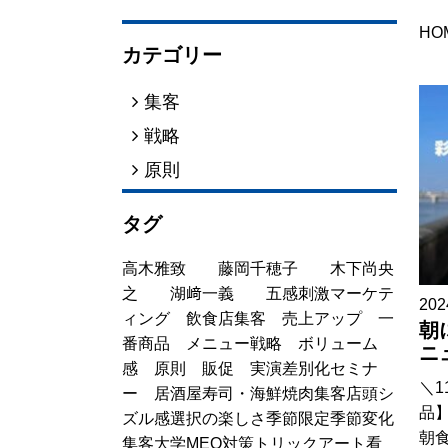
HO
カテゴリー
集客
戦略
原則
タグ
高木雅致
藤岡千穂子
木下尚央
之
湖﨑一義
五感刺激マーケテ
202
ィング
飲食店集客
売上アップ
一
朝
番商品
メニュー戦略
ボリューム
ニ
感
原則
販促
実演
差別化
セミナ
＼1
ー
居酒屋
寿司・海鮮
焼肉
集客
店頭
シ
品】
ズル感
選択の楽しさ
季節限定
季節変化
朝
集客大学
MEO対策
トリックアート看