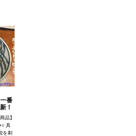
【一番
更新！
番商品】
+○ 具
能を刺