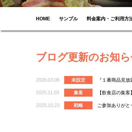
HOME
サンプル
料金案内・ご利用方
ブログ更新のお知ら
2026.03.06
未設定
『１番商品見放
2025.11.03
集客
【飲食店の集客
2025.10.23
戦略
ご参加ありがと