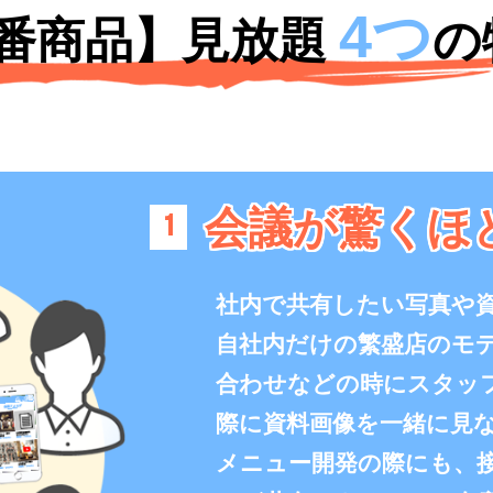
4つ
1番商品】見放題
の
会議が驚くほ
1
社内で共有したい写真や
自社内だけの繁盛店のモ
合わせなどの時にスタッ
際に資料画像を一緒に見
メニュー開発の際にも、