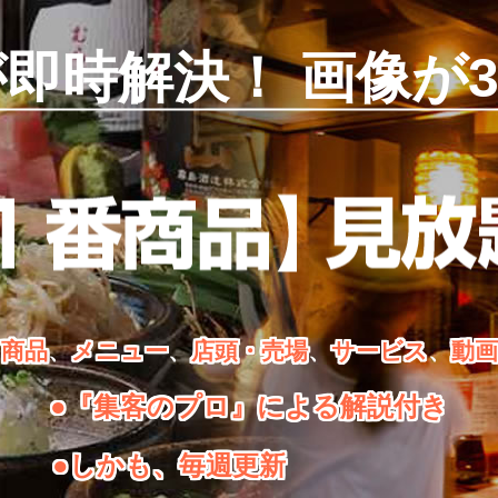
が即時解決！
画像が3
商品
、
メニュー
、
店頭・売場
、
サービス
、
動画
●『集客のプロ』による解説付き
●しかも、毎週更新