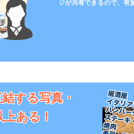
ジが共有できるので、有
直結する写真・
枚以上ある！