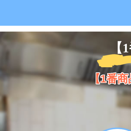
【
【1番