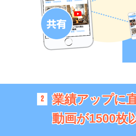
業績アップに
2
動画が1500