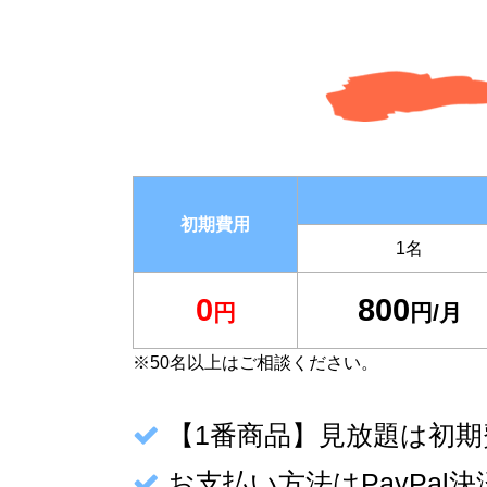
初期費用
1名
0
800
円
円/月
※50名以上はご相談ください。
【1番商品】見放題は初
お支払い方法はPayPa