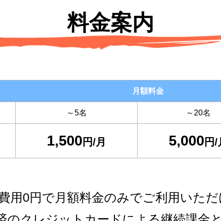
料金案内
月額料金
～5名
～20名
1,500
5,000
円/月
円/
期費用0円で月額料金のみでご利用いただ
l決済のクレジットカードによる継続課金