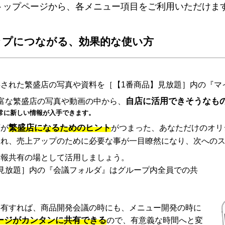
トップページから、各メニュー項目をご利用いただけま
ップにつながる、効果的な使い方
された繁盛店の写真や資料を［【1番商品】見放題］内の『マ
自店に活用できそうなも
富な繁盛店の写真や動画の中から、
常に新しい情報が入手できます。
繁盛店になるためのヒント
店が
がつまった、あなただけのオリ
され、売上アップのために必要な事が一目瞭然になり、次への
情報共有の場として活用しましょう。
見放題］内の『会議フォルダ』はグループ内全員での共
共有すれば、商品開発会議の時にも、メニュー開発の時に
ージがカンタンに共有できる
ので、有意義な時間へと変