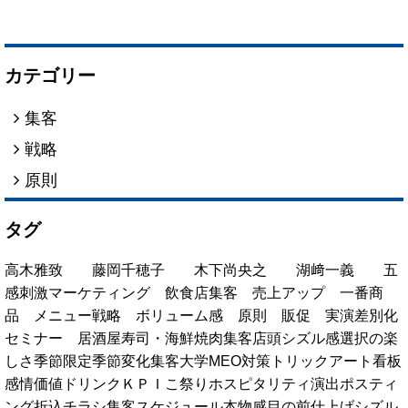
カテゴリー
集客
戦略
原則
タグ
高木雅致
藤岡千穂子
木下尚央之
湖﨑一義
五
感刺激マーケティング
飲食店集客
売上アップ
一番商
品
メニュー戦略
ボリューム感
原則
販促
実演
差別化
セミナー
居酒屋
寿司・海鮮
焼肉
集客
店頭
シズル感
選択の楽
しさ
季節限定
季節変化
集客大学
MEO対策
トリックアート看板
感情価値
ドリンク
ＫＰＩ
こ祭り
ホスピタリティ演出
ポスティ
ング
折込チラシ
集客スケジュール
本物感
目の前仕上げ
シズル