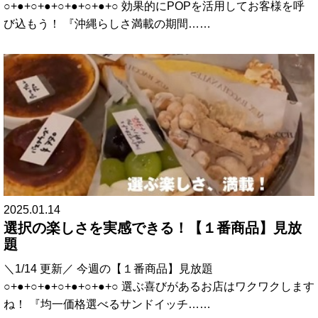
○+●+○+●+○+●+○+●+○ 効果的にPOPを活用してお客様を呼
び込もう！ 『沖縄らしさ満載の期間……
2025.01.14
選択の楽しさを実感できる！【１番商品】見放
題
＼1/14 更新／ 今週の【１番商品】見放題
○+●+○+●+○+●+○+●+○ 選ぶ喜びがあるお店はワクワクします
ね！ 『均一価格選べるサンドイッチ……