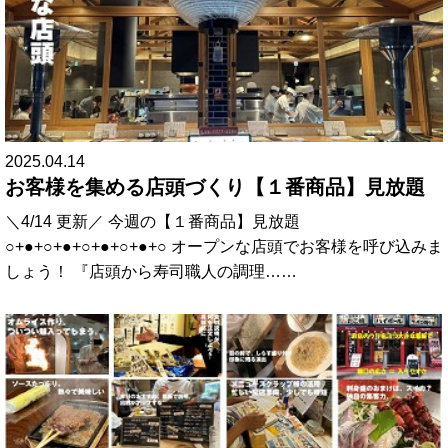
2025.04.14
お客様を集める店頭づくり【１番商品】見放題
＼4/14 更新／ 今週の【１番商品】見放題
○+●+○+●+○+●+○+●+○ オープンな店頭でお客様を呼び込みま
しょう！ 『店頭から寿司職人の調理……