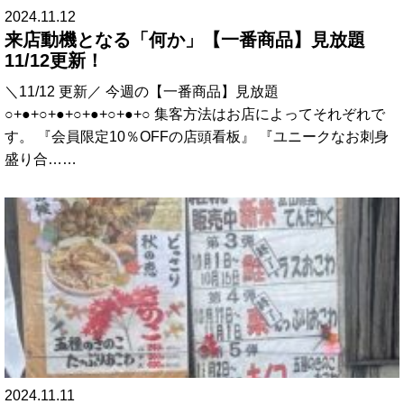
2024.11.12
来店動機となる「何か」【一番商品】見放題
11/12更新！
＼11/12 更新／ 今週の【一番商品】見放題
○+●+○+●+○+●+○+●+○ 集客方法はお店によってそれぞれで
す。 『会員限定10％OFFの店頭看板』 『ユニークなお刺身
盛り合……
2024.11.11