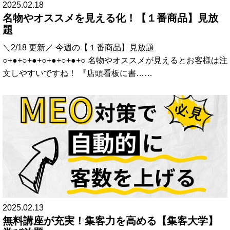
2025.02.18
名物やオススメを見える化！【１番商品】見放
題
＼2/18 更新／ 今週の【１番商品】見放題
○+●+○+●+○+●+○+●+○ 名物やオススメが見えるとお客様は注
文しやすいですね！ 『店頭看板に書……
2025.02.13
無料講座が充実！集客力を高める【集客大学】