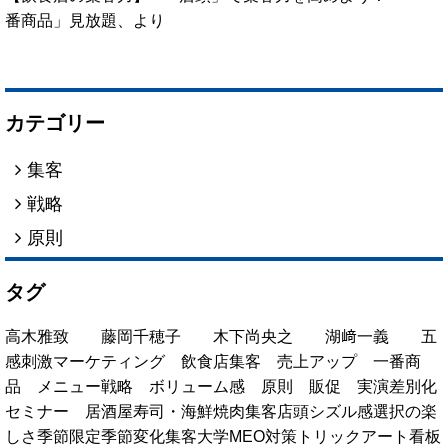
番商品」見放題、より
カテゴリー
集客
戦略
原則
タグ
高木雅致
藤岡千穂子
木下尚央之
湖﨑一義
五
感刺激マーケティング
飲食店集客
売上アップ
一番商
品
メニュー戦略
ボリューム感
原則
販促
実演
差別化
セミナー
居酒屋
寿司・海鮮
焼肉
集客
店頭
シズル感
選択の楽
しさ
季節限定
季節変化
集客大学
MEO対策
トリックアート看板