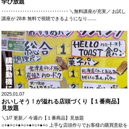
学び放題
･････････････････････････････ ＼無料講座が充実／ お試し
講座が 28本 無料で視聴できるようになり……
2025.01.07
おいしそう！が溢れる店頭づくり【１番商品】
見放題
＼1/7 更新／ 今週の【１番商品】見放題
○+●+○+●+○+●+○+●+○ 上手な店頭作りでお客様の購買意欲を