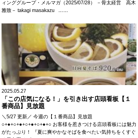
ィンググループ・メルマガ（2025/07/28） －骨太経営 高木
雅致－ takagi masakazu ……
2025.05.27
「この店気になる！」を引き出す店頭看板【１
番商品】見放題
＼5/27 更新／ 今週の【１番商品】見放題
○+●+○+●+○+●+○+●+○ お客様を惹きつける店頭看板には魅力
がたっぷり！ 『夏に爽やかなそばを食べたい気持ちをくすぐ