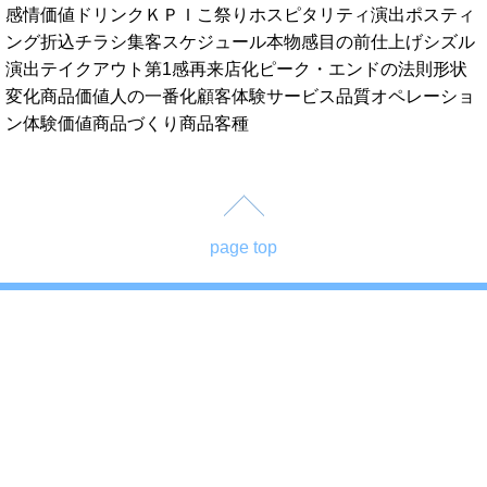
感情価値
ドリンク
ＫＰＩ
こ祭り
ホスピタリティ演出
ポスティ
ング
折込チラシ
集客スケジュール
本物感
目の前仕上げ
シズル
演出
テイクアウト
第1感
再来店化
ピーク・エンドの法則
形状
変化
商品価値
人の一番化
顧客体験
サービス品質
オペレーショ
ン
体験価値
商品づくり
商品
客種
page top
株式会社 五感コンサルティンググループ
〒532-0011 大阪市淀川区西中島7-1-29
新大阪SONEビル7階
06-6889-3560