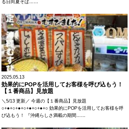
る日向夏そば……
2025.05.13
効果的にPOPを活用してお客様を呼び込もう！
【１番商品】見放題
＼5/13 更新／ 今週の【１番商品】見放題
○+●+○+●+○+●+○+●+○ 効果的にPOPを活用してお客様を呼
び込もう！ 『沖縄らしさ満載の期間……