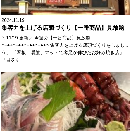
2024.11.19
集客力を上げる店頭づくり【一番商品】見放題
＼11/19 更新／ 今週の【一番商品】見放題
○+●+○+●+○+●+○+●+○ 集客力を上げる店頭づくりをしましょ
う。 『看板、暖簾、マットで客足が伸びたお好み焼き店』
『目を引……