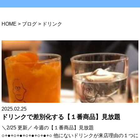
HOME
>
ブログ
>
ドリンク
2025.02.25
ドリンクで差別化する【１番商品】見放題
＼2/25 更新／ 今週の【１番商品】見放題
○+●+○+●+○+●+○+●+○ 他にないドリンクが来店理由の１つに