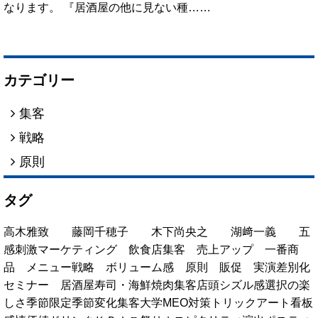
なります。 『居酒屋の他に見ない種……
カテゴリー
集客
戦略
原則
タグ
高木雅致
藤岡千穂子
木下尚央之
湖﨑一義
五
感刺激マーケティング
飲食店集客
売上アップ
一番商
品
メニュー戦略
ボリューム感
原則
販促
実演
差別化
セミナー
居酒屋
寿司・海鮮
焼肉
集客
店頭
シズル感
選択の楽
しさ
季節限定
季節変化
集客大学
MEO対策
トリックアート看板