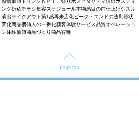
感情価値
ドリンク
ＫＰＩ
こ祭り
ホスピタリティ演出
ポスティ
ング
折込チラシ
集客スケジュール
本物感
目の前仕上げ
シズル
演出
テイクアウト
第1感
再来店化
ピーク・エンドの法則
形状
変化
商品価値
人の一番化
顧客体験
サービス品質
オペレーショ
ン
体験価値
商品づくり
商品
客種
page top
株式会社 五感コンサルティンググループ
〒532-0011 大阪市淀川区西中島7-1-29
新大阪SONEビル7階
06-6889-3560
© 株式会社骨太経営