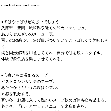
○+●+○+●+○+●+○+●+○
●冬はやっぱりぜんざいでしょう！
兵庫県、豊岡、城崎温泉近くの和カフェなごみ。
あぶりぜんざいのメニュー表。
写真のお餅は少し焦げ目がついていてこうばしくて美味しそ
う。
網と固形燃料を用意してくれ、自分で餅を焼くスタイル。
体験で飲食店を楽しませてくれる。
●心身ともに温まるスープ
ビストロシンサンテのスープ。
あたたかさという温度はシズル。
五感を刺激する。
寒い冬、お店に入って温かいスープ飲めば体も心も温まる。
冬こそ、「ほっとする」メニューで来店促進を。