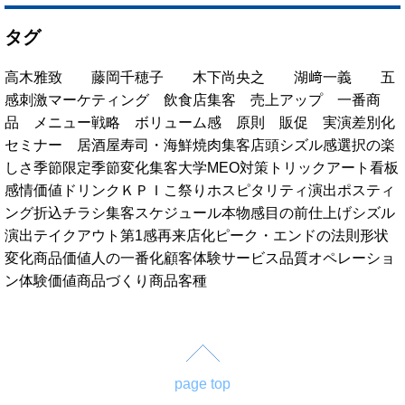
タグ
高木雅致
藤岡千穂子
木下尚央之
湖﨑一義
五
感刺激マーケティング
飲食店集客
売上アップ
一番商
品
メニュー戦略
ボリューム感
原則
販促
実演
差別化
セミナー
居酒屋
寿司・海鮮
焼肉
集客
店頭
シズル感
選択の楽
しさ
季節限定
季節変化
集客大学
MEO対策
トリックアート看板
感情価値
ドリンク
ＫＰＩ
こ祭り
ホスピタリティ演出
ポスティ
ング
折込チラシ
集客スケジュール
本物感
目の前仕上げ
シズル
演出
テイクアウト
第1感
再来店化
ピーク・エンドの法則
形状
変化
商品価値
人の一番化
顧客体験
サービス品質
オペレーショ
ン
体験価値
商品づくり
商品
客種
page top