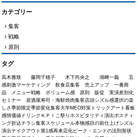
カテゴリー
集客
戦略
原則
タグ
高木雅致
藤岡千穂子
木下尚央之
湖﨑一義
五
感刺激マーケティング
飲食店集客
売上アップ
一番商
品
メニュー戦略
ボリューム感
原則
販促
実演
差別化
セミナー
居酒屋
寿司・海鮮
焼肉
集客
店頭
シズル感
選択の楽
しさ
季節限定
季節変化
集客大学
MEO対策
トリックアート看板
感情価値
ドリンク
ＫＰＩ
こ祭り
ホスピタリティ演出
ポスティ
ング
折込チラシ
集客スケジュール
本物感
目の前仕上げ
シズル
演出
テイクアウト
第1感
再来店化
ピーク・エンドの法則
形状