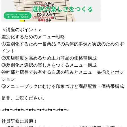
＜講座のポイント＞
差別化するためのメニュー戦略
①差別化するため一番商品™の具体的事例と実践のためのポ
イント
②来店頻度を高めるため主力商品の価格帯構成
③差別化と選択の楽しさをつくるメニュー構成
④幹部と店長で共有する自店の強みとメニュー品揃えとポジ
ション
⑤メニューブックにむける印象づけと商品配置・価格帯構成
是非、ご覧ください。
○+●+○+●+○+●+○+●+○+●+○+●+○
社員研修に最適！