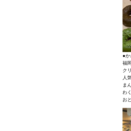
●
福岡
ク
人
ま
わ
お