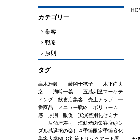
HO
カテゴリー
集客
戦略
原則
タグ
高木雅致
藤岡千穂子
木下尚央
之
湖﨑一義
五感刺激マーケテ
ィング
飲食店集客
売上アップ
一
番商品
メニュー戦略
ボリューム
感
原則
販促
実演
差別化
セミナ
ー
居酒屋
寿司・海鮮
焼肉
集客
店頭
シ
ズル感
選択の楽しさ
季節限定
季節変化
集客大学
MEO対策
トリックアート看