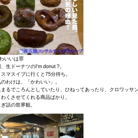
かわいいは罪
、生ドーナツのI’m donut ?。
リスマスイブに行くと75分待ち。
気のわけは、「かわいい」。
んまるでころんとしていたり、ひねってあったり、クロワッサ
くわくさせてくれる商品ばかり。
とぎ話の世界観。