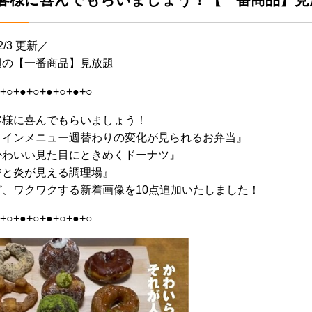
客様に喜んでもらいましょう！【一番商品】見放
2/3 更新／
週の【一番商品】見放題
+○+●+○+●+○+●+○
客様に喜んでもらいましょう！
メインメニュー週替わりの変化が見られるお弁当』
かわいい見た目にときめくドーナツ』
炉と炎が見える調理場』
ど、ワクワクする新着画像を10点追加いたしました！
+○+●+○+●+○+●+○