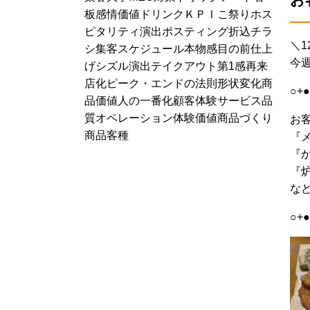
お
板
感情価値
ドリンク
ＫＰＩ
こ祭り
ホス
ピタリティ演出
ポスティング
折込チラ
＼1
シ
集客スケジュール
本物感
目の前仕上
今
げ
シズル演出
テイクアウト
第1感
再来
店化
ピーク・エンドの法則
形状変化
商
○+●
品価値
人の一番化
顧客体験
サービス品
質
オペレーション
体験価値
商品づくり
お
商品
客種
『
『
『
な
○+●