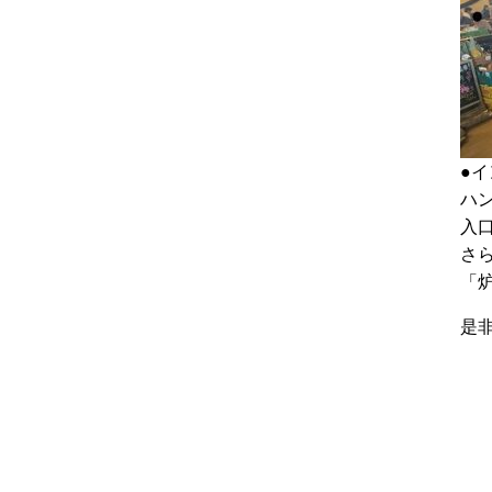
●
ハ
入
さ
「
是