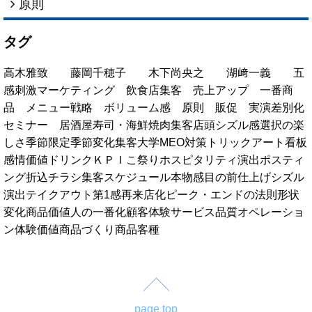
原則
タグ
高木雅致
藤岡千穂子
木下尚央之
湖﨑一義
五
感刺激マーケティング
飲食店集客
売上アップ
一番商
品
メニュー戦略
ボリューム感
原則
販促
実演
差別化
セミナー
居酒屋
寿司・海鮮
焼肉
集客
店頭
シズル感
選択の楽
しさ
季節限定
季節変化
集客大学
MEO対策
トリックアート看板
感情価値
ドリンク
ＫＰＩ
こ祭り
ホスピタリティ演出
ポスティ
ング
折込チラシ
集客スケジュール
本物感
目の前仕上げ
シズル
演出
テイクアウト
第1感
再来店化
ピーク・エンドの法則
形状
変化
商品価値
人の一番化
顧客体験
サービス品質
オペレーショ
ン
体験価値
商品づくり
商品
客種
page top