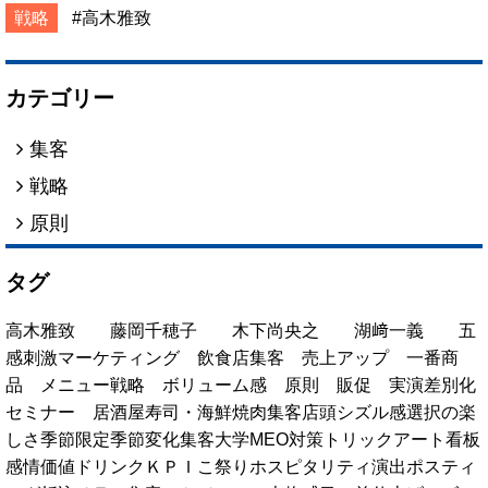
戦略
高木雅致
カテゴリー
集客
戦略
原則
タグ
高木雅致
藤岡千穂子
木下尚央之
湖﨑一義
五
感刺激マーケティング
飲食店集客
売上アップ
一番商
品
メニュー戦略
ボリューム感
原則
販促
実演
差別化
セミナー
居酒屋
寿司・海鮮
焼肉
集客
店頭
シズル感
選択の楽
しさ
季節限定
季節変化
集客大学
MEO対策
トリックアート看板
感情価値
ドリンク
ＫＰＩ
こ祭り
ホスピタリティ演出
ポスティ