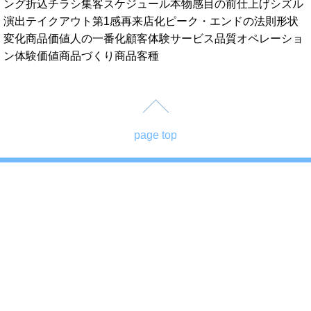
ング
折込チラシ
集客スケジュール
本物感
目の前仕上げ
シズル
演出
テイクアウト
第1感
再来店化
ピーク・エンドの法則
形状
変化
商品価値
人の一番化
顧客体験
サービス品質
オペレーショ
ン
体験価値
商品づくり
商品
客種
page top
株式会社 五感コンサルティンググループ
〒532-0011 大阪市淀川区西中島7-1-29
新大阪SONEビル7階
06-6889-3560
© 株式会社骨太経営